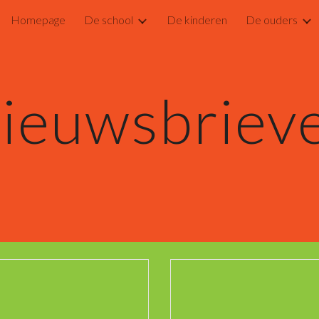
Homepage
De school
De kinderen
De ouders
ip to main content
Skip to navigat
ieuwsbriev